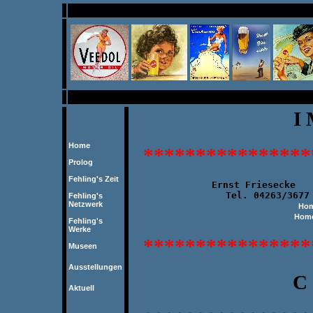
I 
Home
****************
Prolog
Fehling's Zeit
      Ernst Friesecke   
                 Tel. 04263/3677 
Fehling's
Netzwerk
Hom
Home
Fehling's
Werke
****************
Museen
Ausstellungen
C 
Aktuell