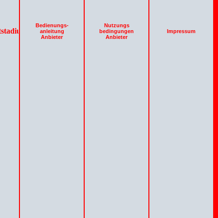
Bedienungs-
Nutzungs
stadium ! Aber besuchen Sie uns bald wieder !
anleitung
bedingungen
Impressum
Anbieter
Anbieter